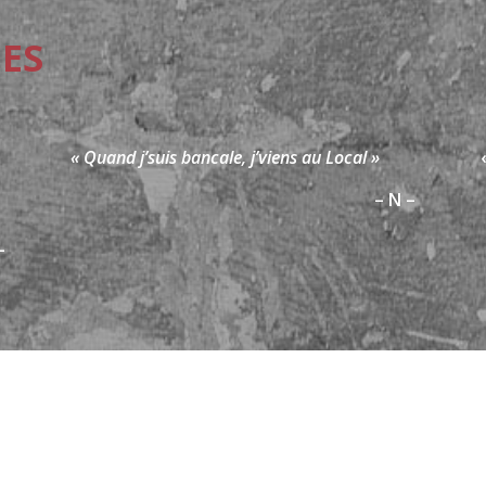
ES
« Quand j’suis bancale, j’viens au Local »
– N –
–