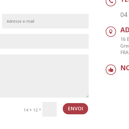

04 
AD

16 
Gre
FRA
NO

ENVOI
=
14 + 12